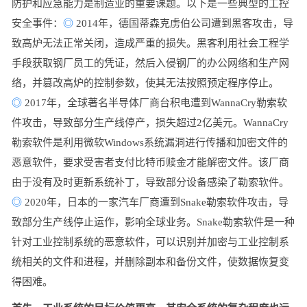
防护和应急能力是制造业的重要课题。
以下是一些典型的工控
安全事件：
◎
2014年，
德国蒂森克虏伯公司遭到黑客攻击，导
致高炉无法正常关闭，造成严重的损失。黑客利用社会工程学
手段获取钢厂员工的凭证，然后入侵钢厂的办公网络和生产网
络，并篡改高炉的控制参数，使其无法按照预定程序停止。
◎
2017年，
全球著名半导体厂商台积电遭到WannaCry勒索软
件攻击，导致部分生产线停产，损失超过2亿美元。WannaCry
勒索软件是利用微软Windows系统漏洞进行传播和加密文件的
恶意软件，要求受害者支付比特币赎金才能解密文件。该厂商
由于没有及时更新系统补丁，导致部分设备感染了勒索软件。
◎
2020年，
日本的一家汽车厂商遭到Snake勒索软件攻击，导
致部分生产线停止运作，影响全球业务。Snake勒索软件是一种
针对工业控制系统的恶意软件，可以识别并加密与工业控制系
统相关的文件和进程，并删除副本和备份文件，使数据恢复变
得困难。