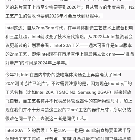
艺的芯片真正上市至少需要等到2026年；且从营收的角度来看，N2
工艺产生的营收也要到2026年才会反映到财报中。
Intel这边：自从7nm/5nm时代，在半导体制造工艺技术上被台积电
和三星赶超，Intel就改变了技术迭代策略。从2022年Intel投资者会
议更新过的计划表来看，Intel 20A工艺——通常可看作是Intel版本
的2nm工艺，即便Intel现在在市场宣传上很忌讳去谈x nm——“准备
好量产”的时间是2024年上半年。
今年2月Intel在国内举办的战略媒体沟通会上再度确认了Intel
20A“测试芯片已流片”。不过需要注意的是，因为现在foundry厂的
工艺名称（比如Intel 20A, TSMC N2, Samsung 2GAP）越来越放
飞自我，而工艺名称并不代表晶体管或器件的实际物理尺寸，加上
现在我们并不十分清楚这三家的“2nm”工艺的器件尺寸，所以仍然
很难在同一平台上去说这三者是同代工艺。
Intel 20A工艺的后续工艺是18A——也是Intel此前宣称要重返半导
体制造工艺王座的一代节点，预期“准备好量产”的时间已经被提前